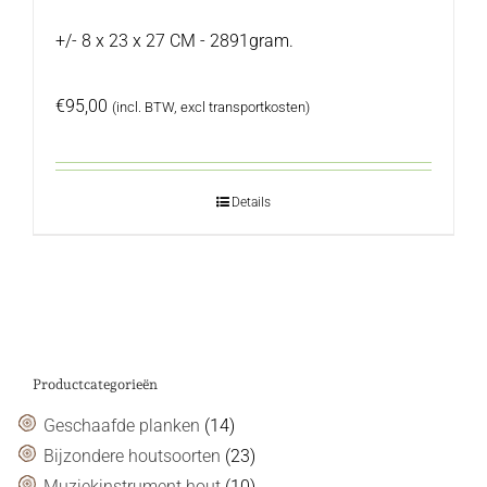
+/- 8 x 23 x 27 CM - 2891gram.
€
95,00
(incl. BTW, excl transportkosten)
Details
Productcategorieën
Geschaafde planken
(14)
Bijzondere houtsoorten
(23)
Muziekinstrument hout
(10)