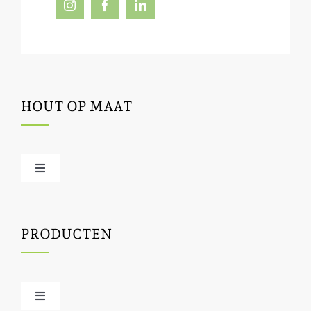
HOUT OP MAAT
Toggle
Navigation
Offerte / hout bestellen
PRODUCTEN
Houtbewerking
Houtinfo
Toggle