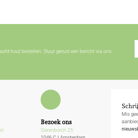
afd hout bestellen. Stuur gerust een bericht via ons
Schrij
Mis gee
Bezoek ons
aanbied
nieuwsb
nl
Sierenborch 25
1046 CJ Amsterdam