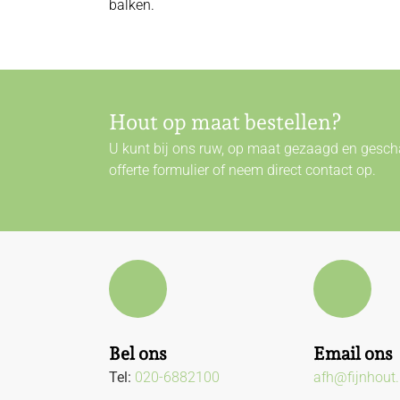
balken.
Hout op maat bestellen?
U kunt bij ons ruw, op maat gezaagd en gescha
offerte formulier of neem direct
contact
op.
Bel ons
Email ons
Tel:
020-6882100
afh@fijnhout.