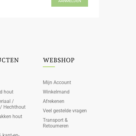
AANMELDEN
UCTEN
WEBSHOP
Mijn Account
d hout
Winkelmand
riaal /
Afrekenen
 / Hechthout
Veel gestelde vragen
ukken hout
Transport &
Retourneren
 kant-en-