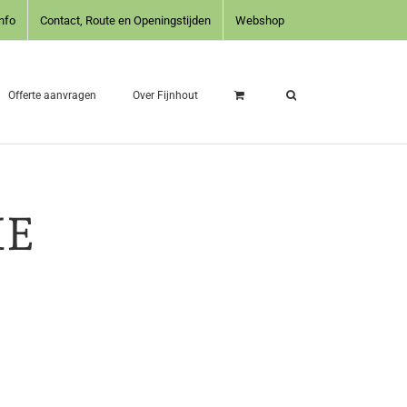
nfo
Contact, Route en Openingstijden
Webshop
Offerte aanvragen
Over Fijnhout
IE