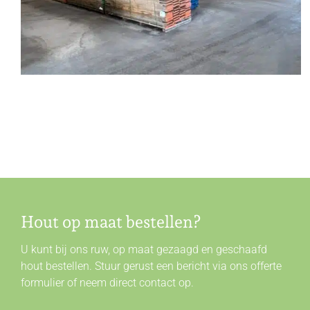
Hout op maat bestellen?
U kunt bij ons ruw, op maat gezaagd en geschaafd
hout bestellen. Stuur gerust een bericht via ons offerte
formulier of neem direct
contact
op.