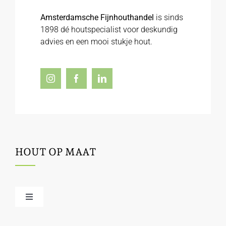
Amsterdamsche Fijnhouthandel
is sinds
1898 dé houtspecialist voor deskundig
advies en een mooi stukje hout.
HOUT OP MAAT
Toggle
Navigation
Offerte / hout bestellen