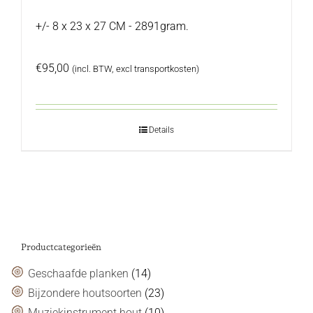
+/- 8 x 23 x 27 CM - 2891gram.
€
95,00
(incl. BTW, excl transportkosten)
Details
Productcategorieën
Geschaafde planken
(14)
Bijzondere houtsoorten
(23)
Muziekinstrument hout
(10)