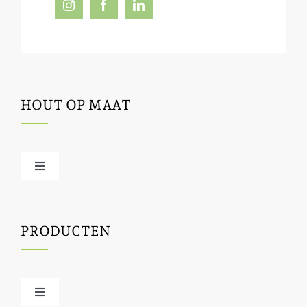
HOUT OP MAAT
Toggle
Navigation
Offerte / hout bestellen
PRODUCTEN
Houtbewerking
Houtinfo
Toggle