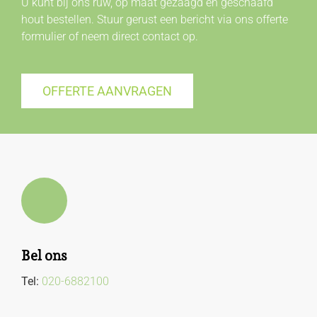
U kunt bij ons ruw, op maat gezaagd en geschaafd
hout bestellen. Stuur gerust een bericht via ons offerte
formulier of neem direct
contact
op.
OFFERTE AANVRAGEN
Bel ons
Tel:
020-6882100