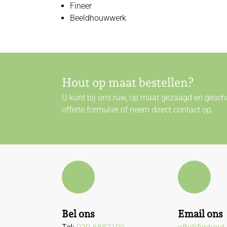
Fineer
Beeldhouwwerk
Hout op maat bestellen?
U kunt bij ons ruw, op maat gezaagd en gescha
offerte formulier of neem direct
contact
op.
Bel ons
Email ons