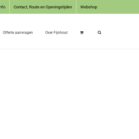
nfo
Contact, Route en Openingstijden
Webshop
Offerte aanvragen
Over Fijnhout