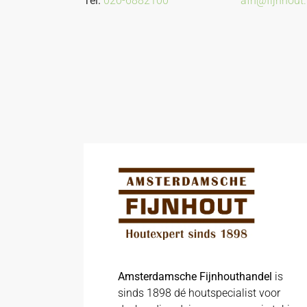
Tel:
020-6882100
afh@fijnhout.
Amsterdamsche Fijnhouthandel
is
sinds 1898 dé houtspecialist voor