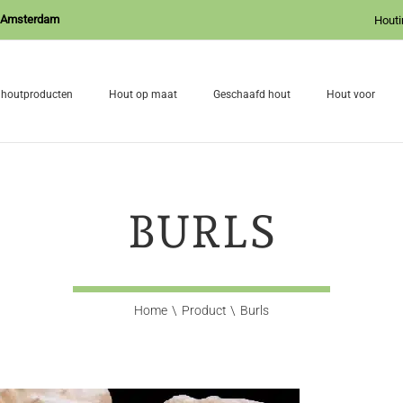
J Amsterdam
Houti
 houtproducten
Hout op maat
Geschaafd hout
Hout voor
BURLS
Home
Product
Burls