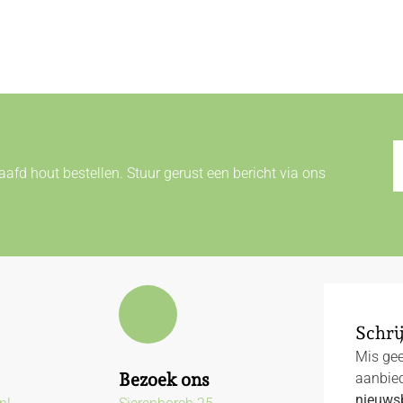
afd hout bestellen. Stuur gerust een bericht via ons
Schrij
Mis gee
Bezoek ons
aanbied
nieuwsb