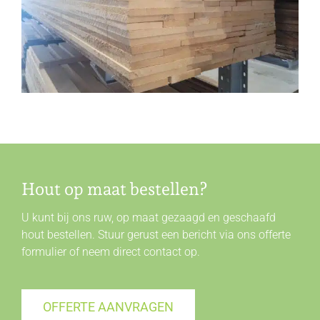
Hout op maat bestellen?
U kunt bij ons ruw, op maat gezaagd en geschaafd
hout bestellen. Stuur gerust een bericht via ons offerte
formulier of neem direct
contact
op.
OFFERTE AANVRAGEN