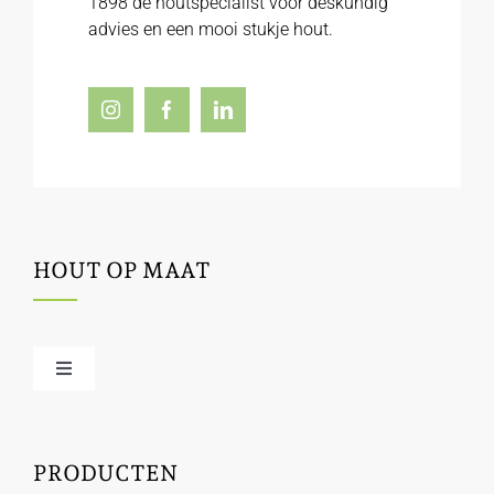
1898 dé houtspecialist voor deskundig
advies en een mooi stukje hout.
HOUT OP MAAT
Toggle
Navigation
Offerte / hout bestellen
PRODUCTEN