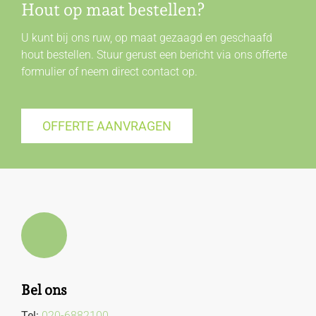
Hout op maat bestellen?
U kunt bij ons ruw, op maat gezaagd en geschaafd
hout bestellen. Stuur gerust een bericht via ons offerte
formulier of neem direct
contact
op.
OFFERTE AANVRAGEN
Bel ons
Tel:
020-6882100