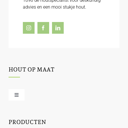
1898 dé houtspecialist voor deskundig
advies en een mooi stukje hout.
HOUT OP MAAT
Toggle
Navigation
Offerte / hout bestellen
PRODUCTEN