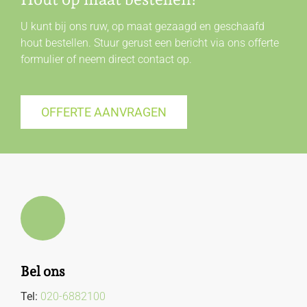
U kunt bij ons ruw, op maat gezaagd en geschaafd
hout bestellen. Stuur gerust een bericht via ons offerte
formulier of neem direct
contact
op.
OFFERTE AANVRAGEN
Bel ons
Tel:
020-6882100