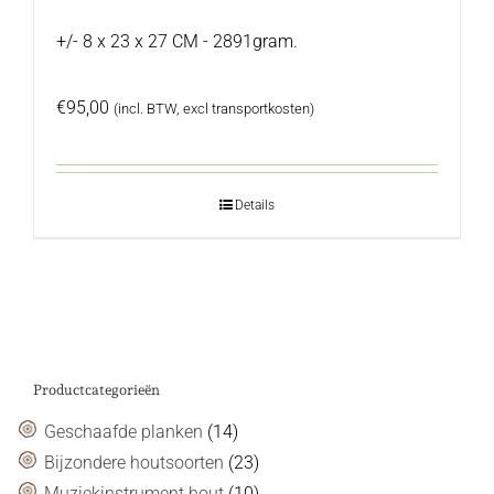
+/- 8 x 23 x 27 CM - 2891gram.
€
95,00
(incl. BTW, excl transportkosten)
Details
Productcategorieën
Geschaafde planken
(14)
Bijzondere houtsoorten
(23)
Muziekinstrument hout
(10)