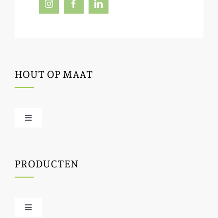
HOUT OP MAAT
Toggle
Navigation
Offerte / hout bestellen
PRODUCTEN
Houtbewerking
Houtinfo
Toggle