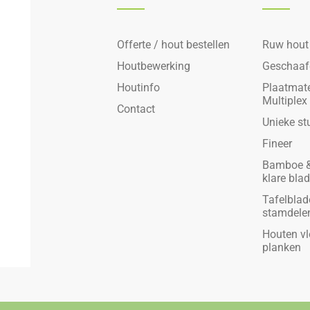
Offerte / hout bestellen
Ruw hout
Houtbewerking
Geschaaf
Houtinfo
Plaatmate
Multiplex
Contact
Unieke st
Fineer
Bamboe &
klare bla
Tafelblad
stamdele
Houten vl
planken