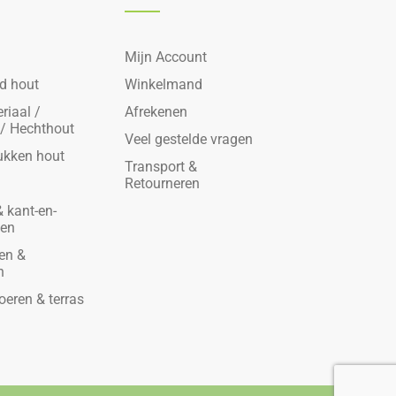
Mijn Account
d hout
Winkelmand
riaal /
Afrekenen
 / Hechthout
Veel gestelde vragen
ukken hout
Transport &
Retourneren
 kant-en-
den
en &
n
oeren & terras