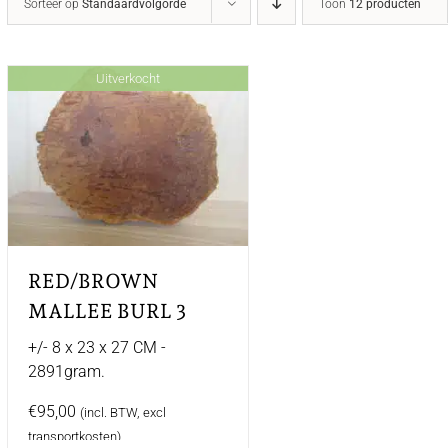
Sorteer op
Standaardvolgorde
Toon
12 producten
Uitverkocht
RED/BROWN
MALLEE BURL 3
+/- 8 x 23 x 27 CM -
2891gram.
€
95,00
(incl. BTW, excl
transportkosten)