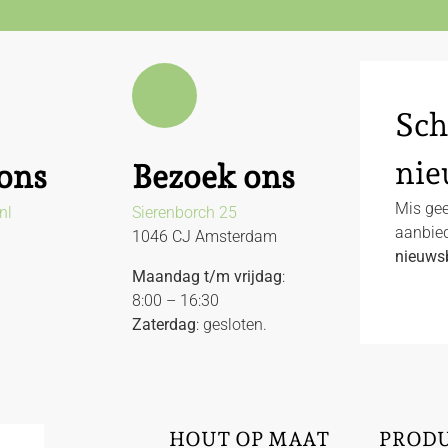
Sch
nie
ons
Bezoek ons
Mis gee
nl
Sierenborch 25
aanbied
1046 CJ Amsterdam
nieuwsb
Maandag t/m vrijdag
:
8:00 – 16:30
Zaterdag
: gesloten.
HOUT OP MAAT
PROD