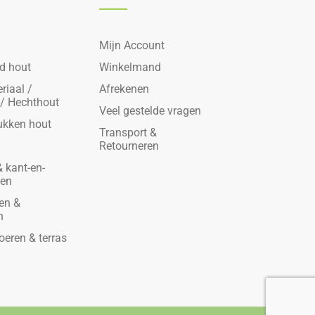
Mijn Account
d hout
Winkelmand
riaal /
Afrekenen
 / Hechthout
Veel gestelde vragen
ukken hout
Transport &
Retourneren
 kant-en-
den
en &
n
oeren & terras