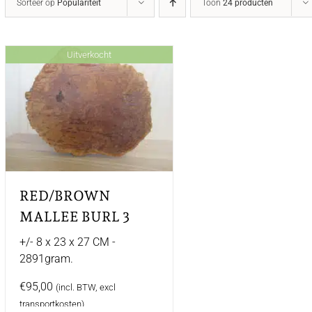
Sorteer op
Populariteit
Toon
24 producten
Uitverkocht
RED/BROWN
MALLEE BURL 3
+/- 8 x 23 x 27 CM -
2891gram.
€
95,00
(incl. BTW, excl
transportkosten)