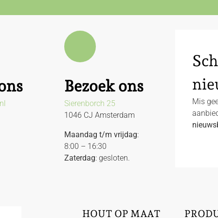
Sch
nie
ons
Bezoek ons
Mis gee
nl
Sierenborch 25
aanbied
1046 CJ Amsterdam
nieuwsb
Maandag t/m vrijdag
:
8:00 – 16:30
Zaterdag
: gesloten.
HOUT OP MAAT
PROD