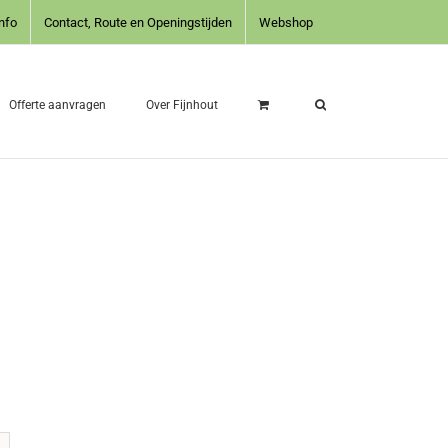
nfo
Contact, Route en Openingstijden
Webshop
Offerte aanvragen
Over Fijnhout