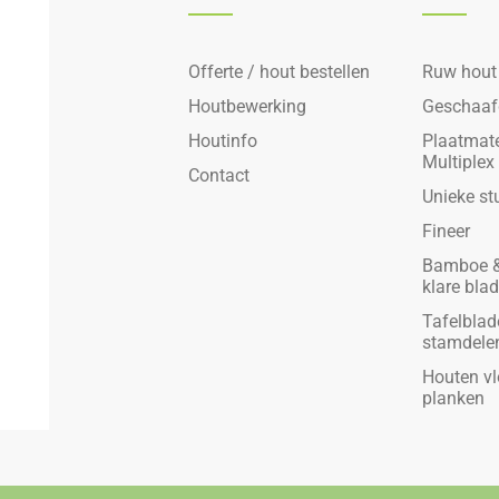
Offerte / hout bestellen
Ruw hout
Houtbewerking
Geschaaf
Houtinfo
Plaatmate
Multiplex
Contact
Unieke st
Fineer
Bamboe &
klare bla
Tafelblad
stamdele
Houten vl
planken