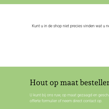
Kunt u in de shop niet precies vinden wat u n
Hout op maat bestelle
U kunt bij ons ruw, op maat gezaagd en gescha
offerte formulier of neem direct
contact
op.