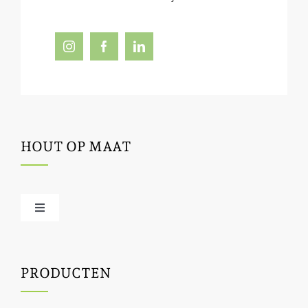
HOUT OP MAAT
Toggle
Navigation
Offerte / hout bestellen
PRODUCTEN
Houtbewerking