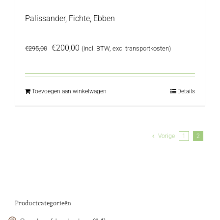
Palissander, Fichte, Ebben
Oorspronkelijke
Huidige
€
200,00
€
295,00
(incl. BTW, excl transportkosten)
prijs
prijs
was:
is:
€295,00.
€200,00.
Toevoegen aan winkelwagen
Details
Vorige
1
2
Productcategorieën