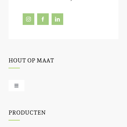
HOUT OP MAAT
Toggle
Navigation
Offerte / hout bestellen
PRODUCTEN
Houtbewerking