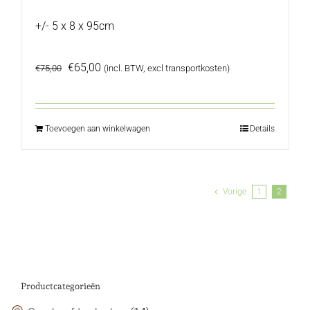
+/- 5 x 8 x 95cm
Oorspronkelijke
Huidige
€
65,00
€
75,00
(incl. BTW, excl transportkosten)
prijs
prijs
was:
is:
€75,00.
€65,00.
Toevoegen aan winkelwagen
Details
Vorige
1
2
Productcategorieën