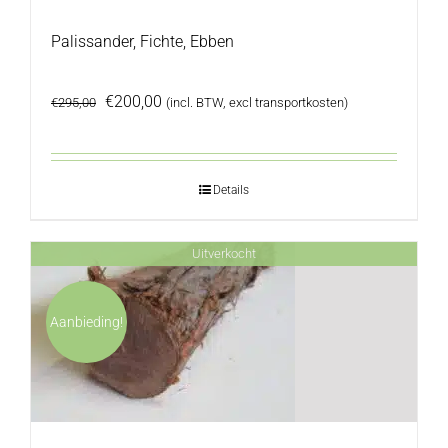
Palissander, Fichte, Ebben
Oorspronkelijke
Huidige
€
200,00
€
295,00
(incl. BTW, excl transportkosten)
prijs
prijs
was:
is:
€295,00.
€200,00.
Details
Uitverkocht
Aanbieding!