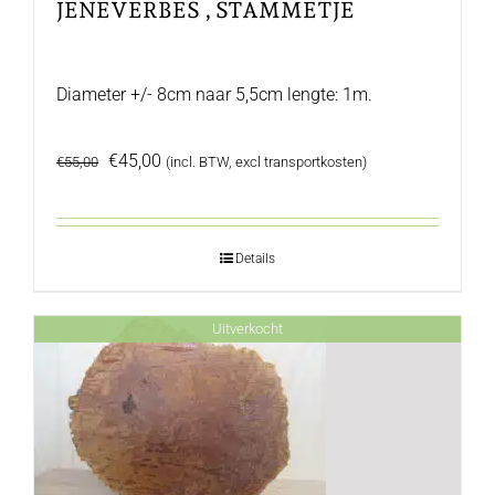
JENEVERBES , STAMMETJE
Diameter +/- 8cm naar 5,5cm lengte: 1m.
Oorspronkelijke
Huidige
€
45,00
€
55,00
(incl. BTW, excl transportkosten)
prijs
prijs
was:
is:
€55,00.
€45,00.
Details
Uitverkocht