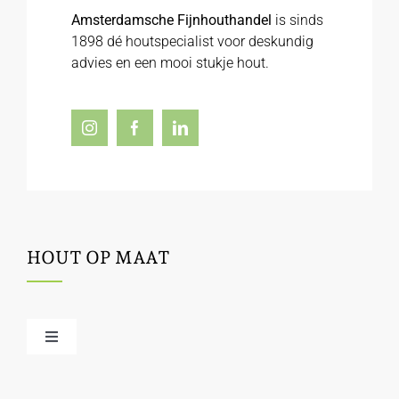
Amsterdamsche Fijnhouthandel
is sinds
1898 dé houtspecialist voor deskundig
advies en een mooi stukje hout.
HOUT OP MAAT
Toggle
Navigation
Offerte / hout bestellen