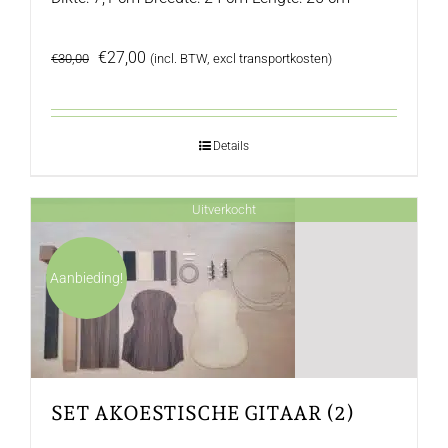
Oorspronkelijke
Huidige
€
27,00
€
30,00
(incl. BTW, excl transportkosten)
prijs
prijs
was:
is:
€30,00.
€27,00.
Details
Uitverkocht
Aanbieding!
SET AKOESTISCHE GITAAR (2)