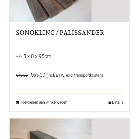
SONOKLING / PALISSANDER
+/- 5 x 8 x 95cm
Oorspronkelijke
Huidige
€
65,00
€
75,00
(incl. BTW, excl transportkosten)
prijs
prijs
was:
is:
€75,00.
€65,00.
Toevoegen aan winkelwagen
Details