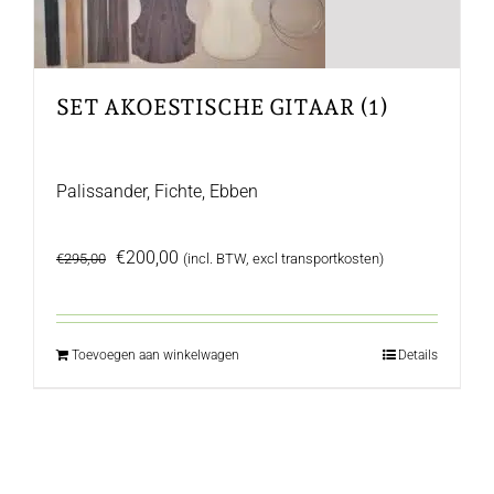
SET AKOESTISCHE GITAAR (1)
Palissander, Fichte, Ebben
Oorspronkelijke
Huidige
€
200,00
€
295,00
(incl. BTW, excl transportkosten)
prijs
prijs
was:
is:
€295,00.
€200,00.
Toevoegen aan winkelwagen
Details