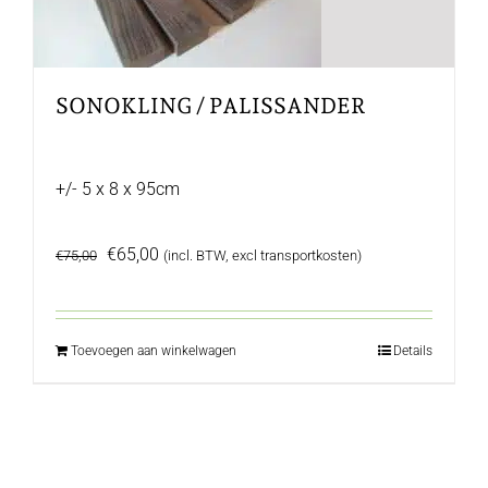
SONOKLING / PALISSANDER
+/- 5 x 8 x 95cm
Oorspronkelijke
Huidige
€
65,00
€
75,00
(incl. BTW, excl transportkosten)
prijs
prijs
was:
is:
€75,00.
€65,00.
Toevoegen aan winkelwagen
Details