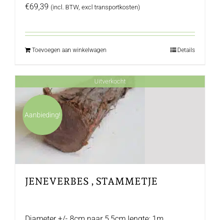
€
69,39
(incl. BTW, excl transportkosten)
Toevoegen aan winkelwagen
Details
Uitverkocht
Aanbieding!
JENEVERBES , STAMMETJE
Diameter +/- 8cm naar 5,5cm lengte: 1m.