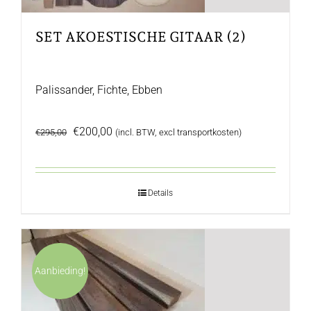
SET AKOESTISCHE GITAAR (2)
Palissander, Fichte, Ebben
Oorspronkelijke
Huidige
€
200,00
€
295,00
(incl. BTW, excl transportkosten)
prijs
prijs
was:
is:
€295,00.
€200,00.
Details
Aanbieding!