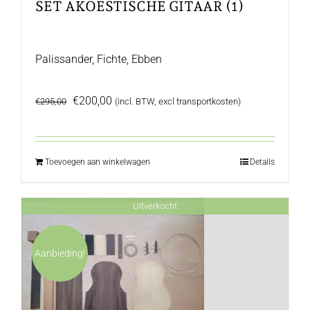
SET AKOESTISCHE GITAAR (1)
Palissander, Fichte, Ebben
Oorspronkelijke
Huidige
€
200,00
€
295,00
(incl. BTW, excl transportkosten)
prijs
prijs
was:
is:
€295,00.
€200,00.
Toevoegen aan winkelwagen
Details
Uitverkocht
Aanbieding!