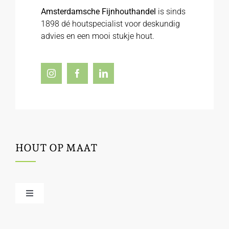
Amsterdamsche Fijnhouthandel
is sinds
1898 dé houtspecialist voor deskundig
advies en een mooi stukje hout.
HOUT OP MAAT
Toggle
Navigation
Offerte / hout bestellen