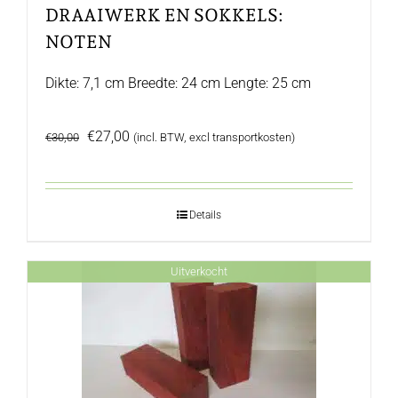
DRAAIWERK EN SOKKELS:
NOTEN
Dikte: 7,1 cm Breedte: 24 cm Lengte: 25 cm
Oorspronkelijke
Huidige
€
27,00
€
30,00
(incl. BTW, excl transportkosten)
prijs
prijs
was:
is:
€30,00.
€27,00.
Details
Uitverkocht