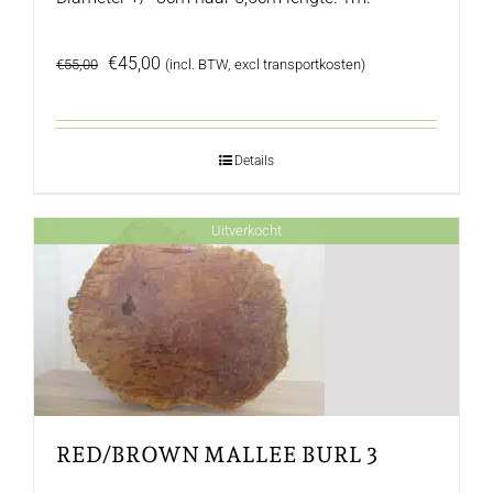
Oorspronkelijke
Huidige
€
45,00
€
55,00
(incl. BTW, excl transportkosten)
prijs
prijs
was:
is:
€55,00.
€45,00.
Details
Uitverkocht
RED/BROWN MALLEE BURL 3