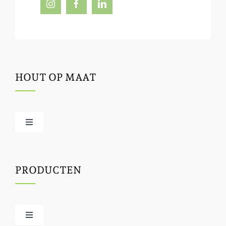
HOUT OP MAAT
Toggle
Navigation
Offerte / hout bestellen
PRODUCTEN
Houtbewerking
Houtinfo
Toggle