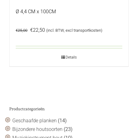
Ø 4,4 CM x 100CM
Oorspronkelijke
Huidige
€
22,50
€
25,00
(incl. BTW, excl transportkosten)
prijs
prijs
was:
is:
€25,00.
€22,50.
Details
Productcategorieën
Geschaafde planken
(14)
Bijzondere houtsoorten
(23)
Muziekinstrument hout
(10)