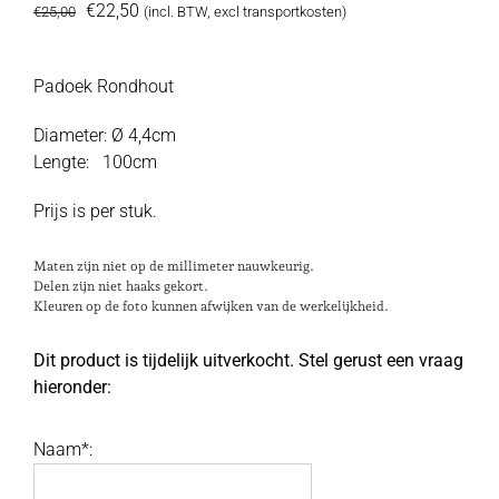
Oorspronkelijke
Huidige
€
22,50
€
25,00
(incl. BTW, excl transportkosten)
prijs
prijs
was:
is:
Padoek Rondhout
€25,00.
€22,50.
Diameter: Ø 4,4cm
Lengte: 100cm
Prijs is per stuk.
Maten zijn niet op de millimeter nauwkeurig.
Delen zijn niet haaks gekort.
Kleuren op de foto kunnen afwijken van de werkelijkheid.
Dit product is tijdelijk uitverkocht. Stel gerust een vraag
hieronder:
Naam*: