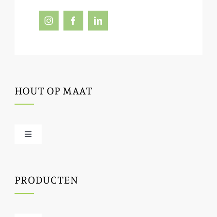
HOUT OP MAAT
Toggle
Navigation
Offerte / hout bestellen
PRODUCTEN
Houtbewerking