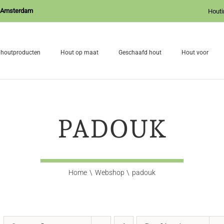
J Amsterdam
Houti
 houtproducten
Hout op maat
Geschaafd hout
Hout voor
PADOUK
Home
Webshop
padouk