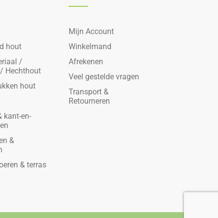
Mijn Account
d hout
Winkelmand
riaal /
Afrekenen
 / Hechthout
Veel gestelde vragen
ukken hout
Transport &
Retourneren
 kant-en-
den
en &
n
oeren & terras