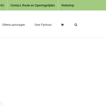
nfo
Contact, Route en Openingstijden
Webshop
Offerte aanvragen
Over Fijnhout