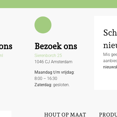
Sch
nie
ons
Bezoek ons
Mis gee
nl
Sierenborch 25
aanbied
1046 CJ Amsterdam
nieuwsb
Maandag t/m vrijdag
:
8:00 – 16:30
Zaterdag
: gesloten.
HOUT OP MAAT
PROD