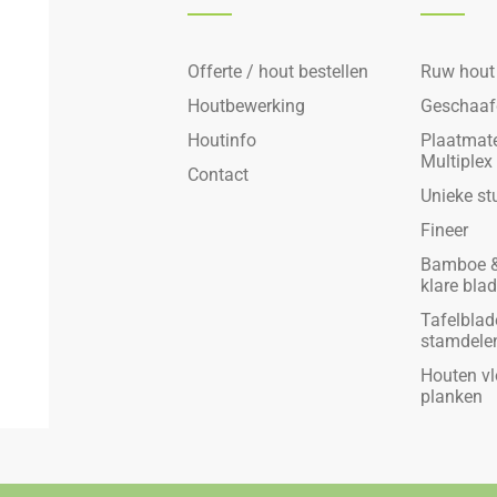
Offerte / hout bestellen
Ruw hout
Houtbewerking
Geschaaf
Houtinfo
Plaatmate
Multiplex
Contact
Unieke st
Fineer
Bamboe &
klare bla
Tafelblad
stamdele
Houten vl
planken