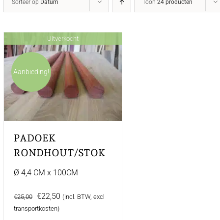
Sorteer op
Datum
Toon
24 producten
Uitverkocht
Aanbieding!
PADOEK
RONDHOUT/STOK
Ø 4,4 CM x 100CM
Oorspronkelijke
Huidige
€
22,50
€
25,00
(incl. BTW, excl
prijs
prijs
transportkosten)
was:
is: