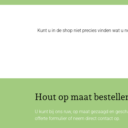
Kunt u in de shop niet precies vinden wat u n
Hout op maat bestelle
U kunt bij ons ruw, op maat gezaagd en gescha
offerte formulier of neem direct
contact
op.