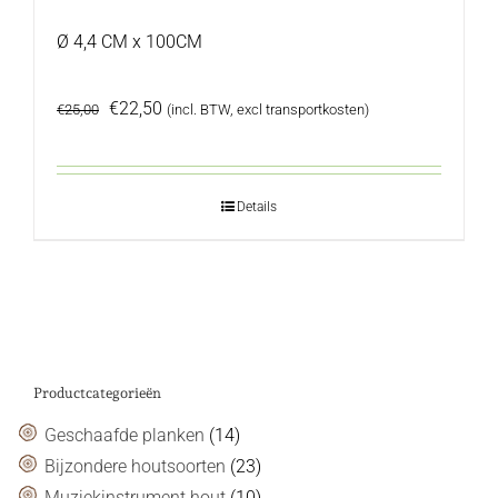
Ø 4,4 CM x 100CM
Oorspronkelijke
Huidige
€
22,50
€
25,00
(incl. BTW, excl transportkosten)
prijs
prijs
was:
is:
€25,00.
€22,50.
Details
Productcategorieën
Geschaafde planken
(14)
Bijzondere houtsoorten
(23)
Muziekinstrument hout
(10)