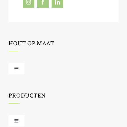
HOUT OP MAAT
Toggle
Navigation
Offerte / hout bestellen
PRODUCTEN
Houtbewerking
Houtinfo
Toggle