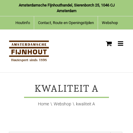
Ga
Amsterdamsche Fijnhouthandel, Sierenborch 25, 1046 CJ
naar
Amsterdam
inhoud
Houtinfo
Contact, Route en Openingstijden
Webshop
KWALITEIT A
Home
Webshop
kwaliteit A