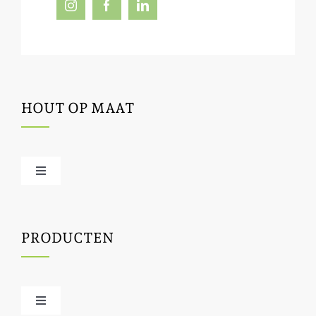
HOUT OP MAAT
Toggle
Navigation
Offerte / hout bestellen
PRODUCTEN
Houtbewerking
Houtinfo
Toggle