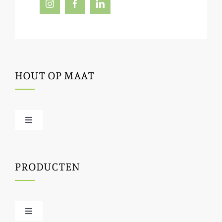
HOUT OP MAAT
Toggle
Navigation
Offerte / hout bestellen
PRODUCTEN
Houtbewerking
Houtinfo
Toggle