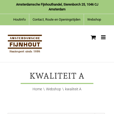
Ga
Amsterdamsche Fijnhouthandel, Sierenborch 25, 1046 CJ
naar
Amsterdam
inhoud
Houtinfo
Contact, Route en Openingstijden
Webshop
KWALITEIT A
Home
Webshop
kwaliteit A