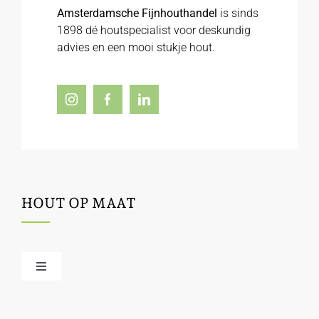
Amsterdamsche Fijnhouthandel
is sinds
1898 dé houtspecialist voor deskundig
advies en een mooi stukje hout.
HOUT OP MAAT
Toggle
Navigation
Offerte / hout bestellen