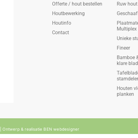
Offerte / hout bestellen
Ruw hout
Houtbewerking
Geschaaf
Houtinfo
Plaatmate
Multiplex
Contact
Unieke st
Fineer
Bamboe &
klare bla
Tafelblad
stamdele
Houten vl
planken
 Ontwerp & realisatie
BEN webdesigner