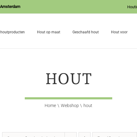
J Amsterdam
Houti
 houtproducten
Hout op maat
Geschaafd hout
Hout voor
HOUT
Home
Webshop
hout