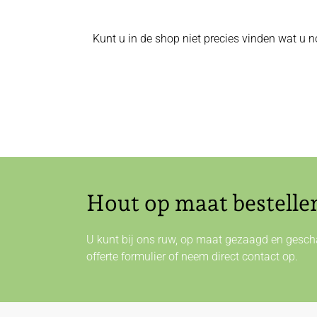
Kunt u in de shop niet precies vinden wat u n
Hout op maat bestelle
U kunt bij ons ruw, op maat gezaagd en gescha
offerte formulier of neem direct
contact
op.