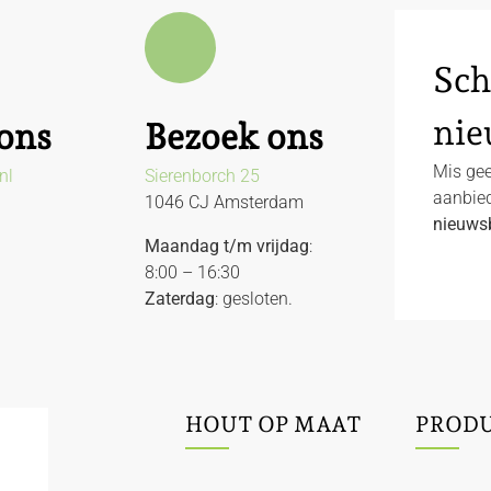
Sch
nie
ons
Bezoek ons
Mis gee
nl
Sierenborch 25
aanbied
1046 CJ Amsterdam
nieuwsb
Maandag t/m vrijdag
:
8:00 – 16:30
Zaterdag
: gesloten.
HOUT OP MAAT
PROD