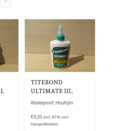
TITEBOND
6L
ULTIMATE III,
0,237L
Waterproof, Houtlijm
€
9,20
(incl. BTW, excl
transportkosten)