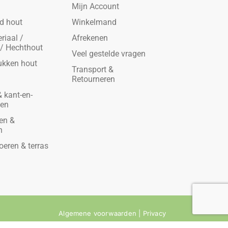
Mijn Account
d hout
Winkelmand
riaal /
Afrekenen
 / Hechthout
Veel gestelde vragen
ukken hout
Transport &
Retourneren
 kant-en-
den
en &
n
oeren & terras
Algemene voorwaarden
|
Privacy