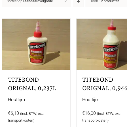
Sorteer op
Standaardvolgorde
Toon
12 producten
TITEBOND
TITEBOND
ORIGNAL, 0,237L
ORIGNAL, 0,94
Houtlijm
Houtlijm
€
6,10
€
16,00
(incl. BTW, excl
(incl. BTW, excl
transportkosten)
transportkosten)