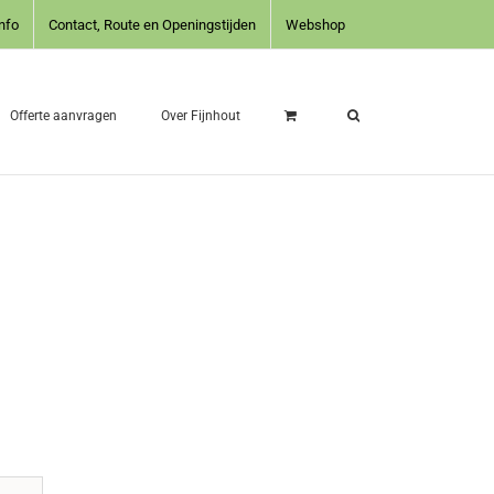
nfo
Contact, Route en Openingstijden
Webshop
Offerte aanvragen
Over Fijnhout