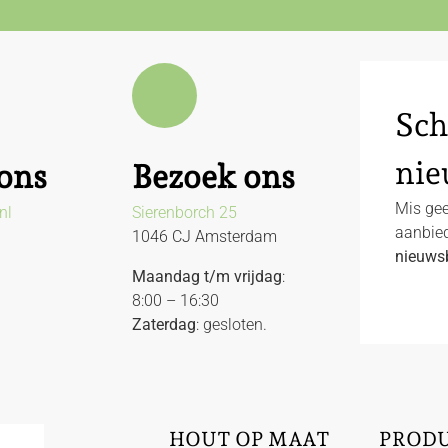
Sch
nie
ons
Bezoek ons
Mis gee
nl
Sierenborch 25
aanbied
1046 CJ Amsterdam
nieuwsb
Maandag t/m vrijdag
:
8:00 – 16:30
Zaterdag
: gesloten.
HOUT OP MAAT
PROD