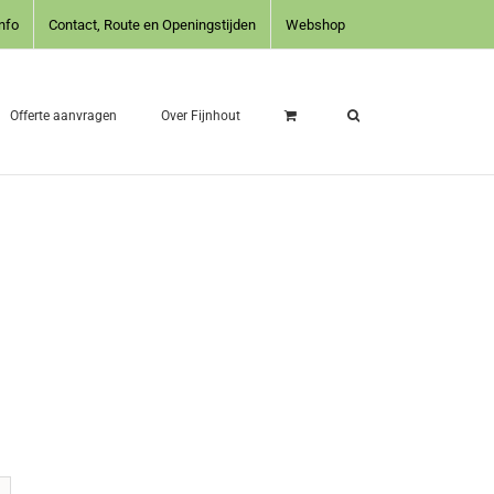
nfo
Contact, Route en Openingstijden
Webshop
Offerte aanvragen
Over Fijnhout