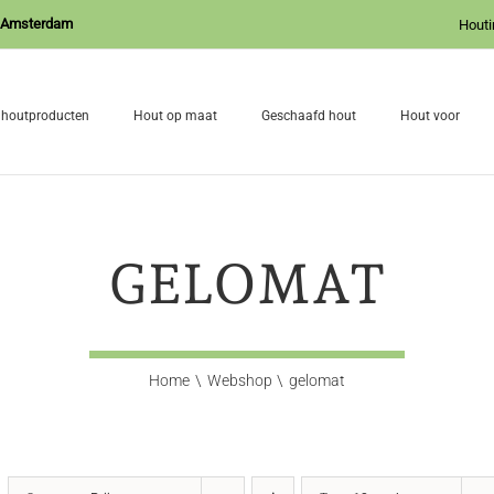
J Amsterdam
Houti
 houtproducten
Hout op maat
Geschaafd hout
Hout voor
GELOMAT
Home
Webshop
gelomat