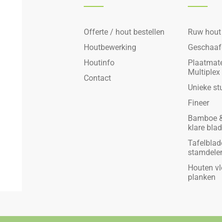
Offerte / hout bestellen
Ruw hout
Houtbewerking
Geschaaf
Houtinfo
Plaatmate
Multiplex
Contact
Unieke st
Fineer
Bamboe &
klare bla
Tafelblad
stamdele
Houten vl
planken