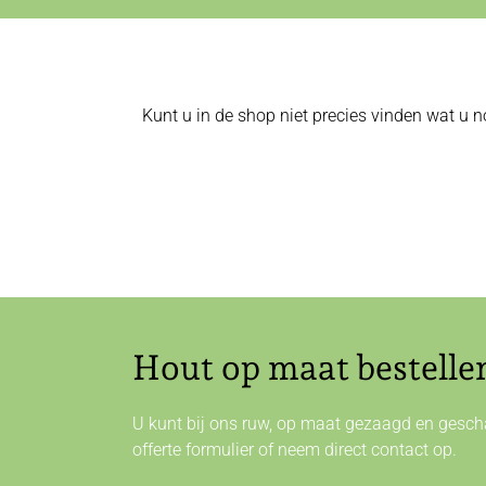
Kunt u in de shop niet precies vinden wat u n
Hout op maat bestelle
U kunt bij ons ruw, op maat gezaagd en gescha
offerte formulier of neem direct
contact
op.