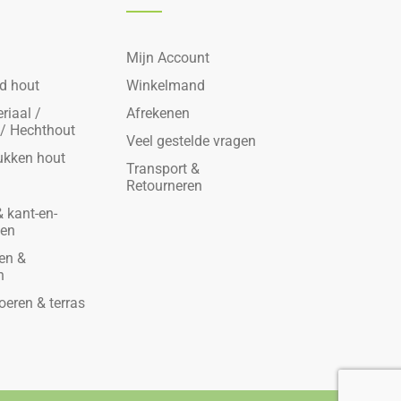
Mijn Account
d hout
Winkelmand
riaal /
Afrekenen
 / Hechthout
Veel gestelde vragen
ukken hout
Transport &
Retourneren
 kant-en-
den
en &
n
oeren & terras