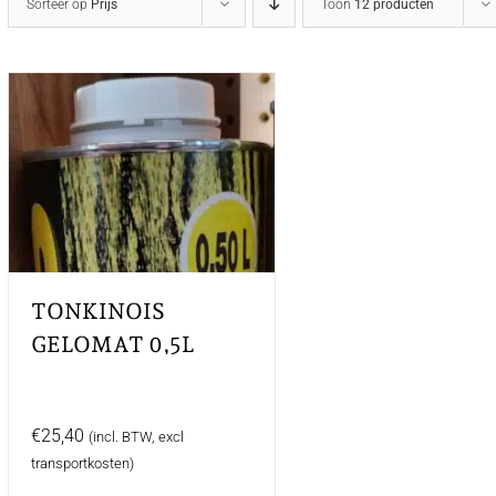
Sorteer op
Prijs
Toon
12 producten
TONKINOIS
GELOMAT 0,5L
€
25,40
(incl. BTW, excl
transportkosten)