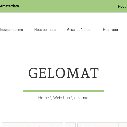
J Amsterdam
Houti
 houtproducten
Hout op maat
Geschaafd hout
Hout voor
GELOMAT
Home
Webshop
gelomat