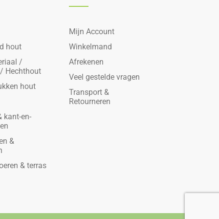
Mijn Account
d hout
Winkelmand
riaal /
Afrekenen
 / Hechthout
Veel gestelde vragen
ukken hout
Transport &
Retourneren
 kant-en-
den
en &
n
oeren & terras