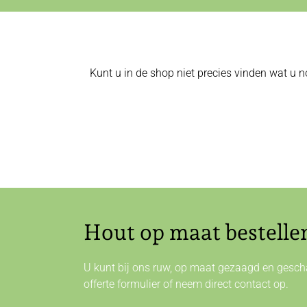
Kunt u in de shop niet precies vinden wat u n
Hout op maat bestelle
U kunt bij ons ruw, op maat gezaagd en gescha
offerte formulier of neem direct
contact
op.