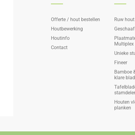
Offerte / hout bestellen
Ruw hout
Houtbewerking
Geschaaf
Houtinfo
Plaatmate
Multiplex
Contact
Unieke st
Fineer
Bamboe &
klare bla
Tafelblad
stamdele
Houten vl
planken