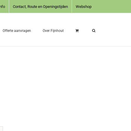
nfo
Contact, Route en Openingstijden
Webshop
Offerte aanvragen
Over Fijnhout