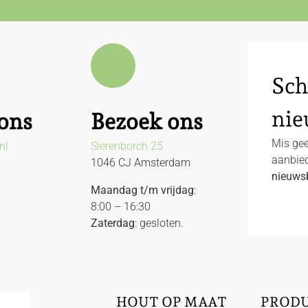
Sch
nie
ons
Bezoek ons
Mis gee
nl
Sierenborch 25
aanbied
1046 CJ Amsterdam
nieuwsb
Maandag t/m vrijdag
:
8:00 – 16:30
Zaterdag
: gesloten.
HOUT OP MAAT
PROD