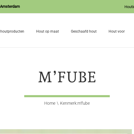
J Amsterdam
Houti
 houtproducten
Hout op maat
Geschaafd hout
Hout voor
M’FUBE
Home
Kenmerk:
m'fube