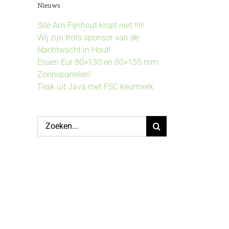
Nieuws
Site Am-Fijnhout klopt niet !!!!!
Wij zijn trots sponsor van de
Nachtwacht in Hout!
Essen Eur 80×130 en 80×155 mm
Zonnepanelen!
Teak uit Java met FSC keurmerk
Zoeken
naar: