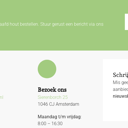
afd hout bestellen. Stuur gerust een bericht via ons
Schrij
Mis gee
Bezoek ons
aanbied
nieuwsb
nl
Sierenborch 25
1046 CJ Amsterdam
Maandag t/m vrijdag
:
8:00 – 16:30