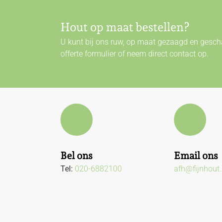
Hout op maat bestellen?
U kunt bij ons ruw, op maat gezaagd en gescha
offerte formulier of neem direct
contact
op.
Bel ons
Email ons
Tel:
020-6882100
afh@fijnhout.