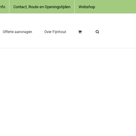
nfo
Contact, Route en Openingstijden
Webshop
Offerte aanvragen
Over Fijnhout