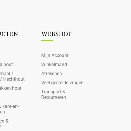
UCTEN
WEBSHOP
Mijn Account
d hout
Winkelmand
riaal /
Afrekenen
 / Hechthout
Veel gestelde vragen
ukken hout
Transport &
Retourneren
 kant-en-
den
en &
n