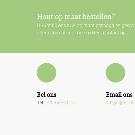
Hout op maat bestellen?
U kunt bij ons ruw, op maat gezaagd en gescha
offerte formulier of neem direct
contact
op.
Bel ons
Email ons
Tel:
020-6882100
afh@fijnhout.