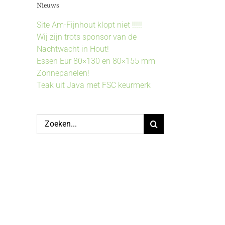
Nieuws
Site Am-Fijnhout klopt niet !!!!!
Wij zijn trots sponsor van de
Nachtwacht in Hout!
Essen Eur 80×130 en 80×155 mm
Zonnepanelen!
Teak uit Java met FSC keurmerk
Zoeken
naar: