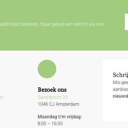
afd hout bestellen. Stuur gerust een bericht via ons
Schrij
Mis gee
Bezoek ons
aanbied
nieuwsb
nl
Sierenborch 25
1046 CJ Amsterdam
Maandag t/m vrijdag
:
8:00 – 16:30