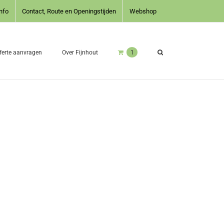
nfo
Contact, Route en Openingstijden
Webshop
ferte aanvragen
Over Fijnhout
1