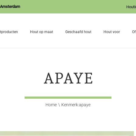
J Amsterdam
Houti
tproducten
Hout op maat
Geschaafd hout
Hout voor
Of
APAYE
Home
Kenmerk:
apaye