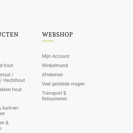
UCTEN
WEBSHOP
Mijn Account
d hout
Winkelmand
riaal /
Afrekenen
 / Hechthout
Veel gestelde vragen
ukken hout
Transport &
Retourneren
 kant-en-
den
en &
n