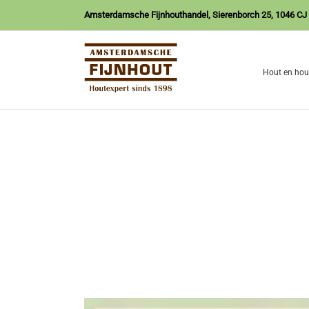
Ga
Amsterdamsche Fijnhouthandel, Sierenborch 25, 1046 C
naar
inhoud
Hout en hou