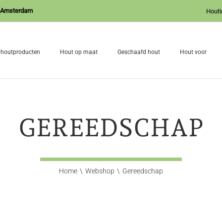
J Amsterdam
Houti
 houtproducten
Hout op maat
Geschaafd hout
Hout voor
GEREEDSCHAP
Home
Webshop
Gereedschap