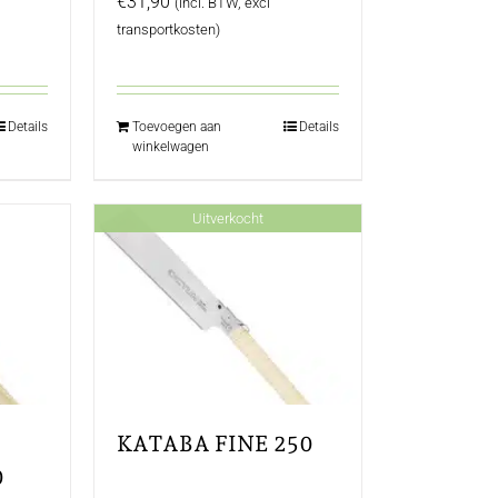
€
31,90
(incl. BTW, excl
transportkosten)
Details
Toevoegen aan
Details
winkelwagen
Uitverkocht
KATABA FINE 250
0