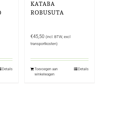
KATABA
0
ROBUSUTA
VOUWZAAG,
NOTEN HANDVAT
€
45,50
(incl. BTW, excl
transportkosten)
Details
Toevoegen aan
Details
winkelwagen