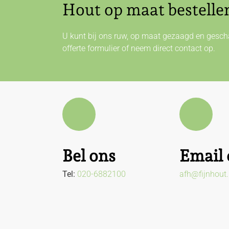
Hout op maat bestelle
U kunt bij ons ruw, op maat gezaagd en gescha
offerte formulier of neem direct
contact
op.
Bel ons
Email 
Tel:
020-6882100
afh@fijnhout.