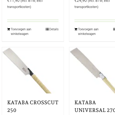
€
11,90
€
24,90
(incl. BTW, excl
(incl. BTW, excl
transportkosten)
transportkosten)
Toevoegen aan
Details
Toevoegen aan
winkelwagen
winkelwagen
KATABA CROSSCUT
KATABA
250
UNIVERSAL 27