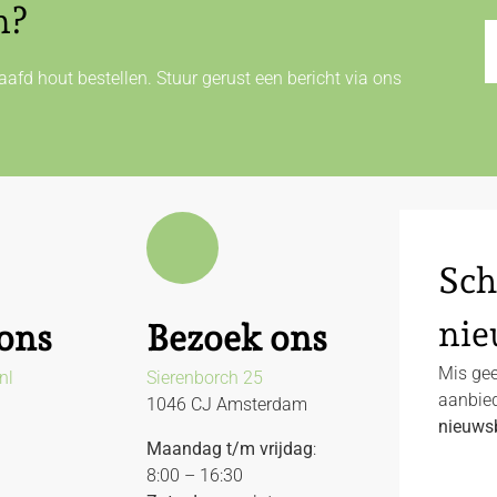
n?
afd hout bestellen. Stuur gerust een bericht via ons
Sch
nie
ons
Bezoek ons
Mis gee
nl
Sierenborch 25
aanbied
1046 CJ Amsterdam
nieuwsb
Maandag t/m vrijdag
:
8:00 – 16:30