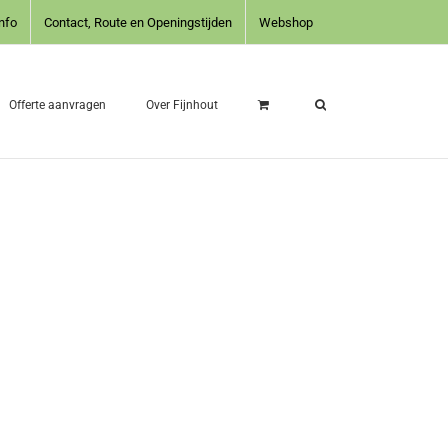
nfo
Contact, Route en Openingstijden
Webshop
Offerte aanvragen
Over Fijnhout