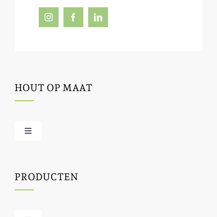
HOUT OP MAAT
Toggle
Navigation
Offerte / hout bestellen
PRODUCTEN
Houtbewerking