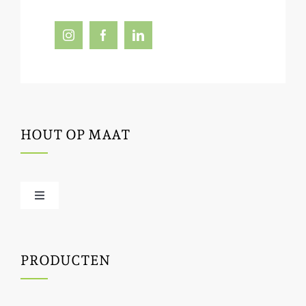
HOUT OP MAAT
Toggle
Navigation
Offerte / hout bestellen
PRODUCTEN
Houtbewerking