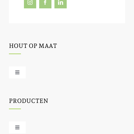
HOUT OP MAAT
Toggle
Navigation
Offerte / hout bestellen
PRODUCTEN
Houtbewerking
Houtinfo
Toggle