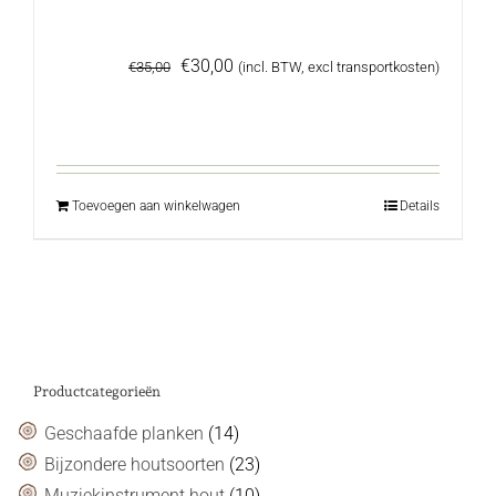
Oorspronkelijke
Huidige
€
30,00
€
35,00
(incl. BTW, excl transportkosten)
prijs
prijs
was:
is:
€35,00.
€30,00.
Toevoegen aan winkelwagen
Details
Productcategorieën
Geschaafde planken
(14)
Bijzondere houtsoorten
(23)
Muziekinstrument hout
(10)