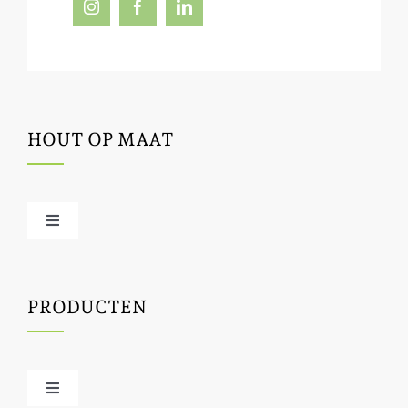
HOUT OP MAAT
Toggle
Navigation
Offerte / hout bestellen
PRODUCTEN
Houtbewerking
Houtinfo
Toggle