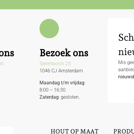
Sch
nie
ons
Bezoek ons
Mis gee
nl
Sierenborch 25
aanbied
1046 CJ Amsterdam
nieuwsb
Maandag t/m vrijdag
:
8:00 – 16:30
Zaterdag
: gesloten.
HOUT OP MAAT
PROD