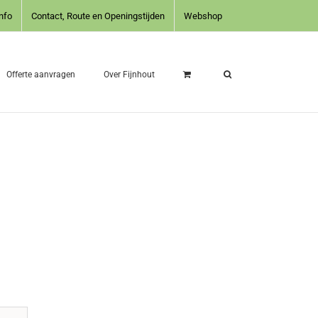
nfo
Contact, Route en Openingstijden
Webshop
Offerte aanvragen
Over Fijnhout