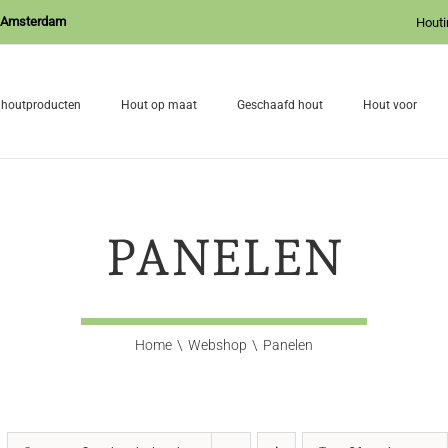
J Amsterdam
Houti
 houtproducten
Hout op maat
Geschaafd hout
Hout voor
PANELEN
Home
Webshop
Panelen