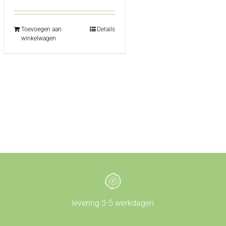
€35,00.
€30,00.
Toevoegen aan
Details
winkelwagen
levering 3-5 werkdagen