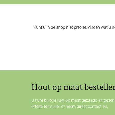
Kunt u in de shop niet precies vinden wat u n
Hout op maat bestelle
U kunt bij ons ruw, op maat gezaagd en gescha
offerte formulier of neem direct
contact
op.