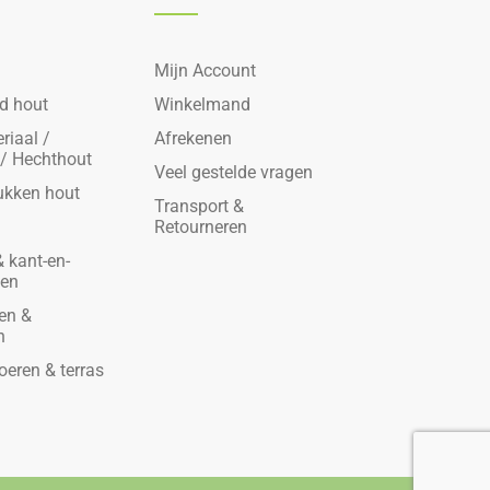
Mijn Account
d hout
Winkelmand
riaal /
Afrekenen
 / Hechthout
Veel gestelde vragen
ukken hout
Transport &
Retourneren
 kant-en-
den
en &
n
oeren & terras