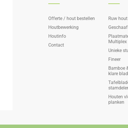
Offerte / hout bestellen
Ruw hout
Houtbewerking
Geschaaf
Houtinfo
Plaatmate
Multiplex
Contact
Unieke st
Fineer
Bamboe &
klare bla
Tafelblad
stamdele
Houten vl
planken