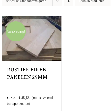
Sorteer op
Standaardvolgorde
Toon
36 producten
Aanbieding!
RUSTIEK EIKEN
PANELEN 25MM
Oorspronkelijke
Huidige
€
30,00
€
35,00
(incl. BTW, excl
prijs
prijs
transportkosten)
was:
is: