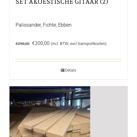
SET AKOESTISCHE GITAAR (2)
Palissander, Fichte, Ebben
Oorspronkelijke
Huidige
€
200,00
€
295,00
(incl. BTW, excl transportkosten)
prijs
prijs
was:
is:
€295,00.
€200,00.
Details