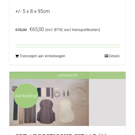
+/- 5 x 8 x 95cm
Oorspronkelijke
Huidige
€
65,00
€
75,00
(incl. BTW, excl transportkosten)
prijs
prijs
was:
is:
€75,00.
€65,00.
Toevoegen aan winkelwagen
Details
Uitverkocht
Aanbieding!