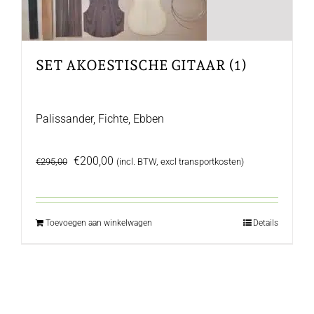
SET AKOESTISCHE GITAAR (1)
Palissander, Fichte, Ebben
Oorspronkelijke
Huidige
€
200,00
€
295,00
(incl. BTW, excl transportkosten)
prijs
prijs
was:
is:
€295,00.
€200,00.
Toevoegen aan winkelwagen
Details