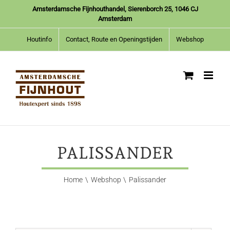
Ga
Amsterdamsche Fijnhouthandel, Sierenborch 25, 1046 CJ
naar
Amsterdam
inhoud
Houtinfo
Contact, Route en Openingstijden
Webshop
PALISSANDER
Home
Webshop
Palissander