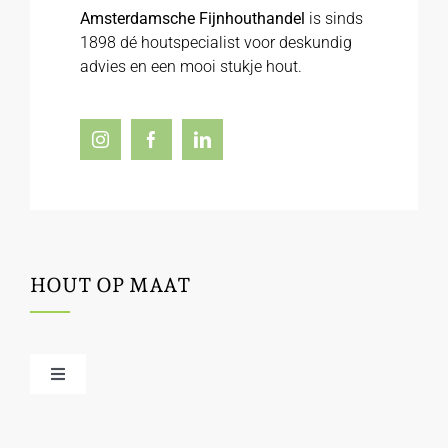
Amsterdamsche Fijnhouthandel
is sinds
1898 dé houtspecialist voor deskundig
advies en een mooi stukje hout.
HOUT OP MAAT
Toggle
Navigation
Offerte / hout bestellen