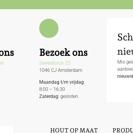
Sch
nie
ons
Bezoek ons
Mis gee
nl
Sierenborch 25
aanbied
1046 CJ Amsterdam
nieuwsb
Maandag t/m vrijdag
:
8:00 – 16:30
Zaterdag
: gesloten.
HOUT OP MAAT
PROD