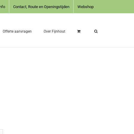
nfo
Contact, Route en Openingstijden
Webshop
Offerte aanvragen
Over Fijnhout