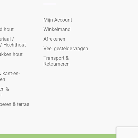
Mijn Account
d hout
Winkelmand
riaal /
Afrekenen
 / Hechthout
Veel gestelde vragen
ukken hout
Transport &
Retourneren
 kant-en-
den
en &
n
oeren & terras