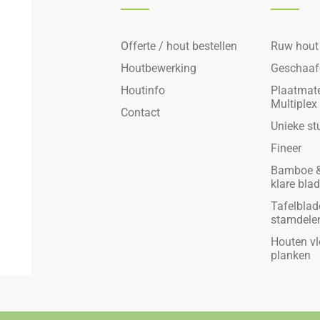
Offerte / hout bestellen
Ruw hout
Houtbewerking
Geschaaf
Houtinfo
Plaatmate
Multiplex
Contact
Unieke st
Fineer
Bamboe &
klare bla
Tafelblad
stamdele
Houten vl
planken