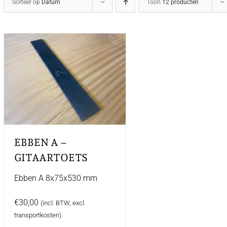
Sorteer op
Datum
Toon
12 producten
EBBEN A –
GITAARTOETS
Ebben A 8x75x530 mm
€
30,00
(incl. BTW, excl
transportkosten)