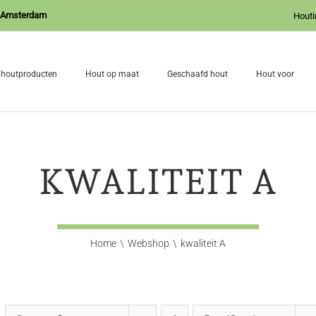
J Amsterdam
Houti
 houtproducten
Hout op maat
Geschaafd hout
Hout voor
KWALITEIT A
Home
Webshop
kwaliteit A