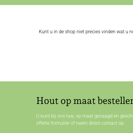
Kunt u in de shop niet precies vinden wat u n
Hout op maat bestelle
U kunt bij ons ruw, op maat gezaagd en gescha
offerte formulier of neem direct
contact
op.