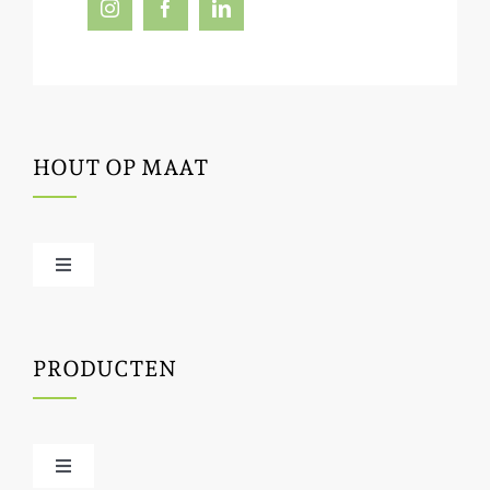
HOUT OP MAAT
Toggle
Navigation
Offerte / hout bestellen
PRODUCTEN
Houtbewerking
Houtinfo
Toggle