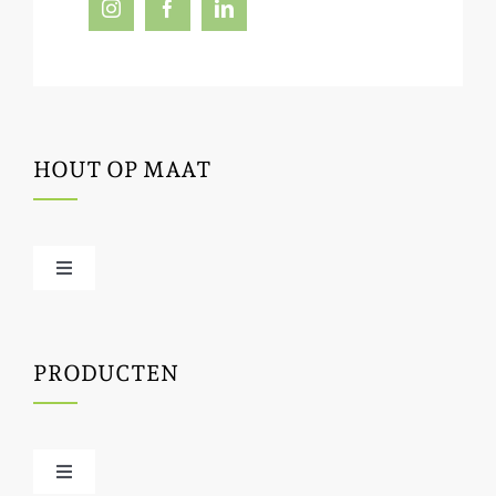
HOUT OP MAAT
Toggle
Navigation
Offerte / hout bestellen
PRODUCTEN
Houtbewerking
Houtinfo
Toggle