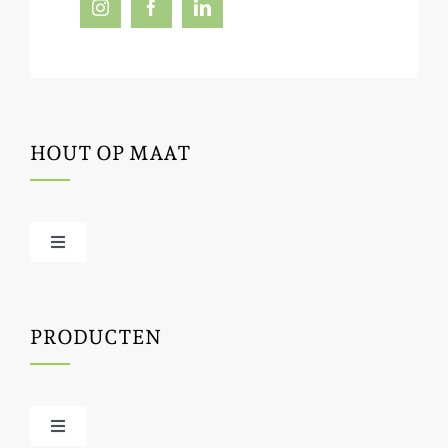
HOUT OP MAAT
Toggle
Navigation
Offerte / hout bestellen
PRODUCTEN
Houtbewerking
Houtinfo
Toggle