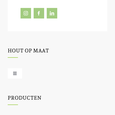
HOUT OP MAAT
Toggle
Navigation
Offerte / hout bestellen
PRODUCTEN
Houtbewerking