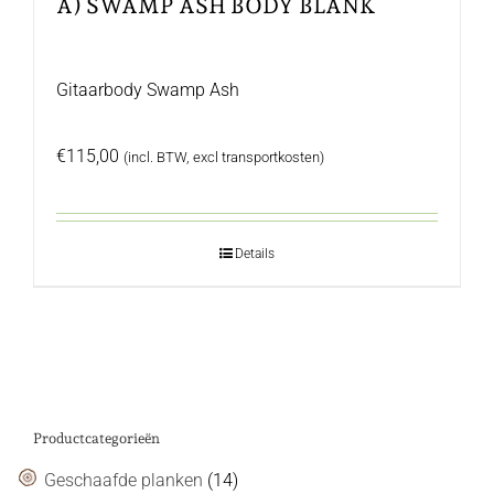
A) SWAMP ASH BODY BLANK
Gitaarbody Swamp Ash
€
115,00
(incl. BTW, excl transportkosten)
Details
Productcategorieën
Geschaafde planken
(14)