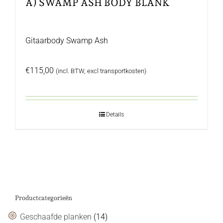
A) SWAMP ASH BODY BLANK
Gitaarbody Swamp Ash
€
115,00
(incl. BTW, excl transportkosten)
Details
Productcategorieën
Geschaafde planken
(14)