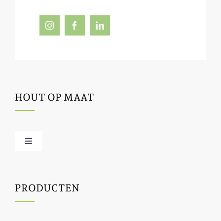
HOUT OP MAAT
Toggle
Navigation
Offerte / hout bestellen
PRODUCTEN
Houtbewerking