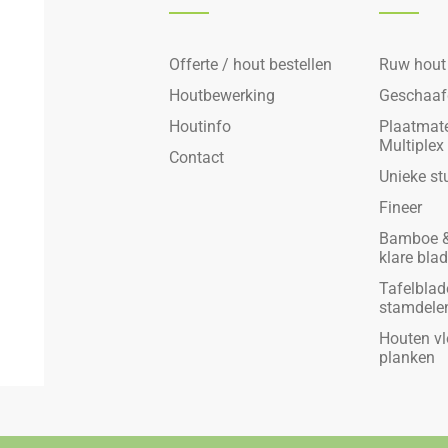
Offerte / hout bestellen
Ruw hout
Houtbewerking
Geschaaf
Houtinfo
Plaatmate
Multiplex
Contact
Unieke st
Fineer
Bamboe &
klare bla
Tafelblad
stamdele
Houten vl
planken