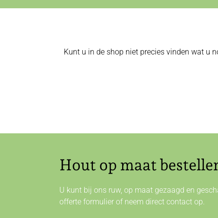
Kunt u in de shop niet precies vinden wat u n
Hout op maat bestelle
U kunt bij ons ruw, op maat gezaagd en gescha
offerte formulier of neem direct
contact
op.