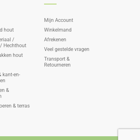
Mijn Account
d hout
Winkelmand
riaal /
Afrekenen
 / Hechthout
Veel gestelde vragen
ukken hout
Transport &
Retourneren
 kant-en-
den
en &
n
oeren & terras