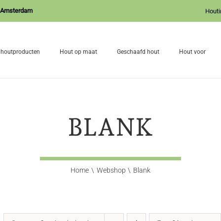
J Amsterdam
Houti
 houtproducten
Hout op maat
Geschaafd hout
Hout voor
BLANK
Home
Webshop
Blank