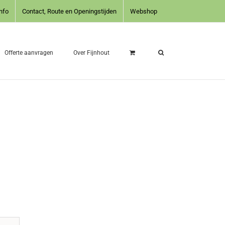
nfo
Contact, Route en Openingstijden
Webshop
Offerte aanvragen
Over Fijnhout