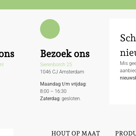
Sch
nie
ons
Bezoek ons
Mis gee
nl
Sierenborch 25
aanbied
1046 CJ Amsterdam
nieuwsb
Maandag t/m vrijdag
:
8:00 – 16:30
Zaterdag
: gesloten.
HOUT OP MAAT
PROD