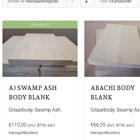
Sorteer op
Standaardvolgorde
Toon
24 producten
Uitverkocht
A) SWAMP ASH
ABACHI BODY
BODY BLANK
BLANK
Gitaarbody Swamp Ash
Gitaarbody Swamp A
€
115,00
€
66,55
(incl. BTW, excl
(incl. BTW, excl
transportkosten)
transportkosten)