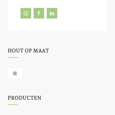
HOUT OP MAAT
Toggle
Navigation
Offerte / hout bestellen
PRODUCTEN
Houtbewerking