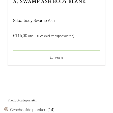
A) SWAMP ASH BODY BLANK
Gitaarbody Swamp Ash
€
115,00
(incl. BTW, excl transportkosten)
Details
Productcategorieën
Geschaafde planken
(14)