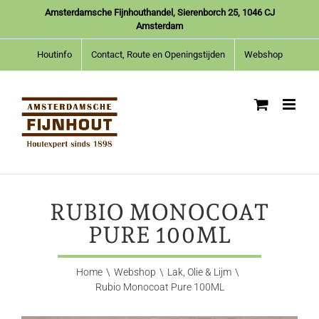
Ga
Amsterdamsche Fijnhouthandel, Sierenborch 25, 1046 CJ
naar
Amsterdam
inhoud
Houtinfo
Contact, Route en Openingstijden
Webshop
RUBIO MONOCOAT
PURE 100ML
Home
Webshop
Lak, Olie & Lijm
Rubio Monocoat Pure 100ML