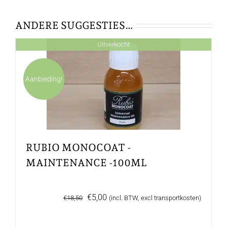
ANDERE SUGGESTIES…
Uitverkocht
Aanbieding!
RUBIO MONOCOAT -
MAINTENANCE -100ML
Oorspronkelijke
Huidige
€
5,00
€
18,50
(incl. BTW, excl transportkosten)
prijs
prijs
was:
is: