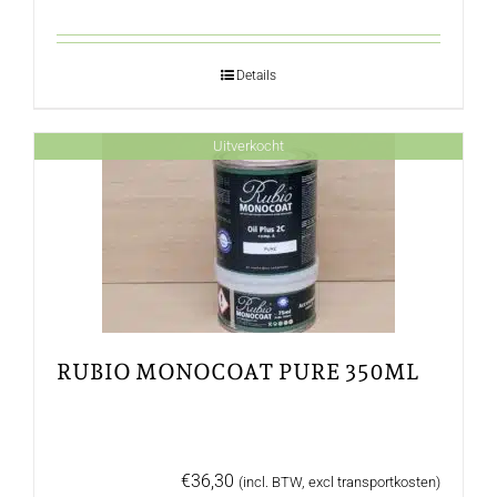
€18,50.
€5,00.
Details
Uitverkocht
RUBIO MONOCOAT PURE 350ML
€
36,30
(incl. BTW, excl transportkosten)