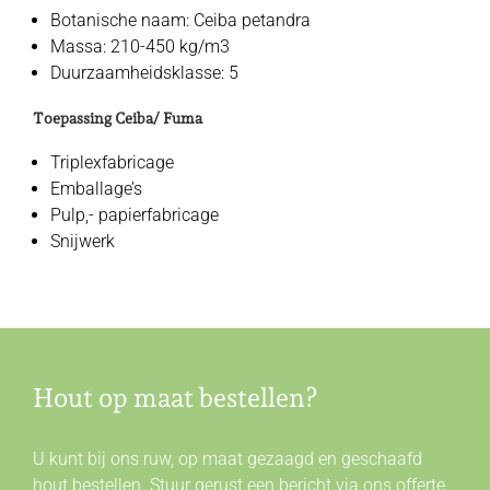
Botanische naam: Ceiba petandra
Massa: 210-450 kg/m3
Duurzaamheidsklasse: 5
Toepassing Ceiba/ Fuma
Triplexfabricage
Emballage’s
Pulp,- papierfabricage
Snijwerk
Hout op maat bestellen?
U kunt bij ons ruw, op maat gezaagd en geschaafd
hout bestellen. Stuur gerust een bericht via ons offerte