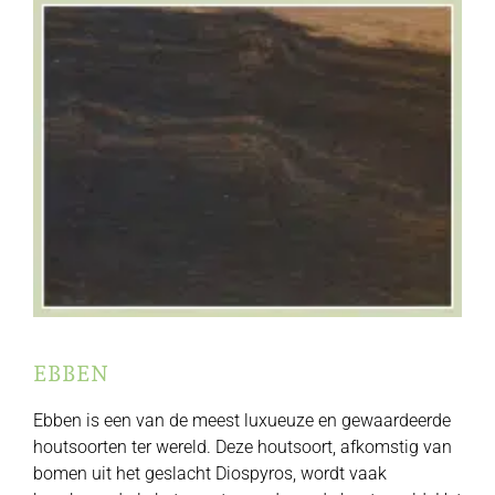
EBBEN
Ebben is een van de meest luxueuze en gewaardeerde
houtsoorten ter wereld. Deze houtsoort, afkomstig van
bomen uit het geslacht Diospyros, wordt vaak