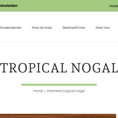
J Amsterdam
Houti
 houtproducten
Hout op maat
Geschaafd hout
Hout voor
TROPICAL NOGA
Home
Kenmerk:
tropical nogal