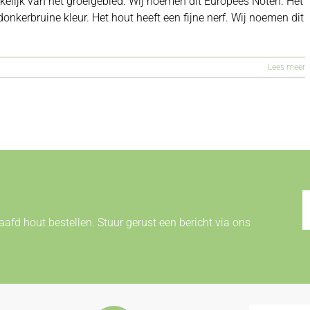
nkelijk van het groeigebied. Wij noemen dit Europees Noten. Het
onkerbruine kleur. Het hout heeft een fijne nerf. Wij noemen dit
Lees meer
afd hout bestellen. Stuur gerust een bericht via ons