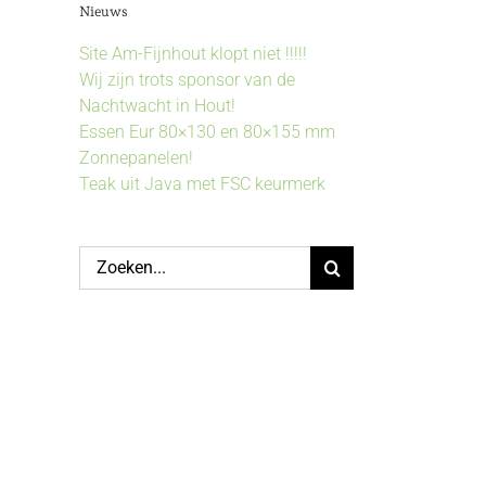
Nieuws
Site Am-Fijnhout klopt niet !!!!!
Wij zijn trots sponsor van de
Nachtwacht in Hout!
Essen Eur 80×130 en 80×155 mm
Zonnepanelen!
Teak uit Java met FSC keurmerk
Zoeken
naar: