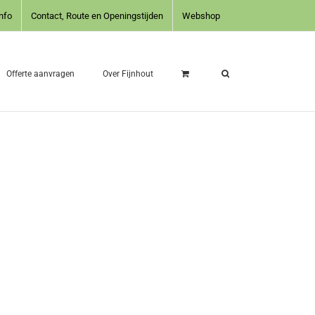
nfo
Contact, Route en Openingstijden
Webshop
Offerte aanvragen
Over Fijnhout
L