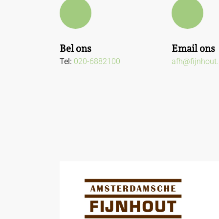
Bel ons
Email ons
Tel:
020-6882100
afh@fijnhout.