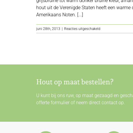
grijsbruine tot warm donker bruine kleur, afha
hout uit de Verenigde Staten heeft een warme d
Amerikaans Noten. [...]
voor
juni 28th, 2013
|
Reacties uitgeschakeld
Noten
Hout op maat bestellen?
U kunt bij ons ruw, op maat gezaagd en gescha
offerte formulier of neem direct
contact
op.