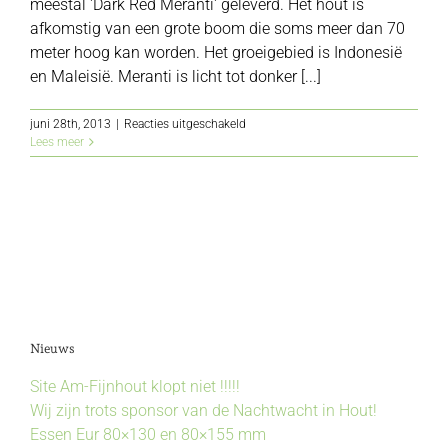
meestal 'Dark Red Meranti' geleverd. Het hout is
afkomstig van een grote boom die soms meer dan 70
meter hoog kan worden. Het groeigebied is Indonesië
en Maleisië. Meranti is licht tot donker [...]
voor
juni 28th, 2013
|
Reacties uitgeschakeld
Meranti
Lees meer
Nieuws
Site Am-Fijnhout klopt niet !!!!!
Wij zijn trots sponsor van de Nachtwacht in Hout!
Essen Eur 80×130 en 80×155 mm