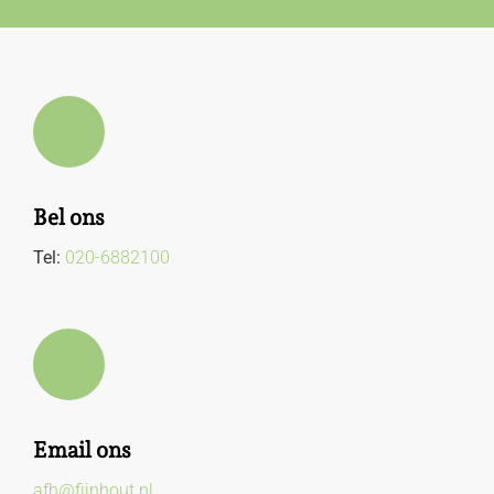
Bel ons
Tel:
020-6882100
Email ons
afh@fijnhout.nl