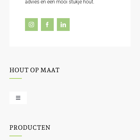
advies en een mooi stukje hout.
HOUT OP MAAT
Toggle
Navigation
Offerte / hout bestellen
PRODUCTEN
Houtbewerking