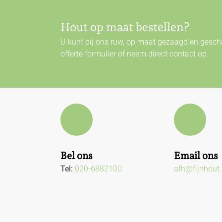
Hout op maat bestellen?
U kunt bij ons ruw, op maat gezaagd en gescha
offerte formulier of neem direct
contact
op.
Bel ons
Email ons
Tel:
020-6882100
afh@fijnhout.