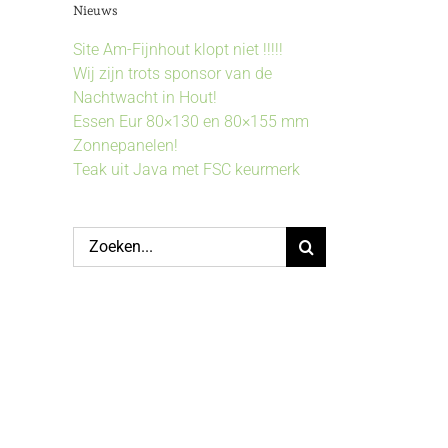
Nieuws
Site Am-Fijnhout klopt niet !!!!!
Wij zijn trots sponsor van de
Nachtwacht in Hout!
Essen Eur 80×130 en 80×155 mm
Zonnepanelen!
Teak uit Java met FSC keurmerk
Zoeken
naar: